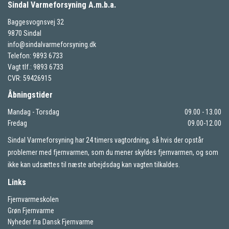
Sindal Varmeforsyning A.m.b.a.
Baggesvognsvej 32
9870 Sindal
info@sindalvarmeforsyning.dk
Telefon: 9893 6733
Vagt tlf.: 9893 6733
CVR: 59426915
Åbningstider
Mandag - Torsdag
09.00 - 13.00
Fredag
09.00-12.00
Sindal Varmeforsyning har 24 timers vagtordning, så hvis der opstår
problemer med fjernvarmen, som du mener skyldes fjernvarmen, og som
ikke kan udsættes til næste arbejdsdag kan vagten tilkaldes.
Links
Fjernvarmeskolen
Grøn Fjernvarme
Nyheder fra Dansk Fjernvarme