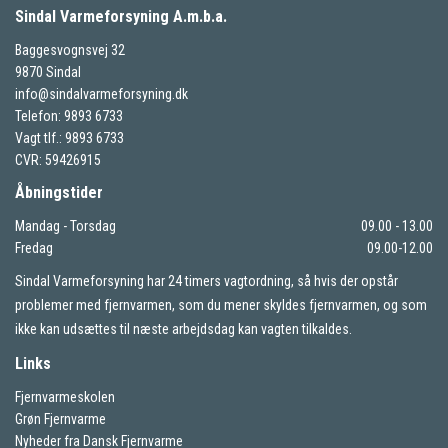
Sindal Varmeforsyning A.m.b.a.
Baggesvognsvej 32
9870 Sindal
info@sindalvarmeforsyning.dk
Telefon: 9893 6733
Vagt tlf.: 9893 6733
CVR: 59426915
Åbningstider
Mandag - Torsdag
09.00 - 13.00
Fredag
09.00-12.00
Sindal Varmeforsyning har 24 timers vagtordning, så hvis der opstår
problemer med fjernvarmen, som du mener skyldes fjernvarmen, og som
ikke kan udsættes til næste arbejdsdag kan vagten tilkaldes.
Links
Fjernvarmeskolen
Grøn Fjernvarme
Nyheder fra Dansk Fjernvarme